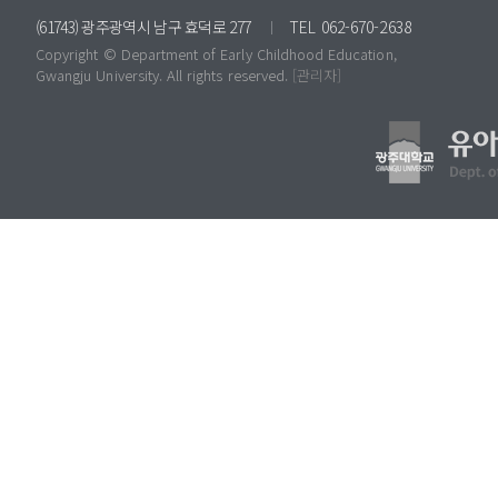
(61743) 광주광역시 남구 효덕로 277
TEL 062-670-2638
Copyright © Dep
artmen
t of Early Childhood Education,
Gwangju University. All rights reserved.
[관리자]