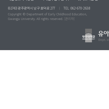
(61743) 광주광역시 남구 효덕로 277
TEL 062-670-2638
Copyright © Dep
artmen
t of Early Childhood Education,
Gwangju University. All rights reserved.
[관리자]